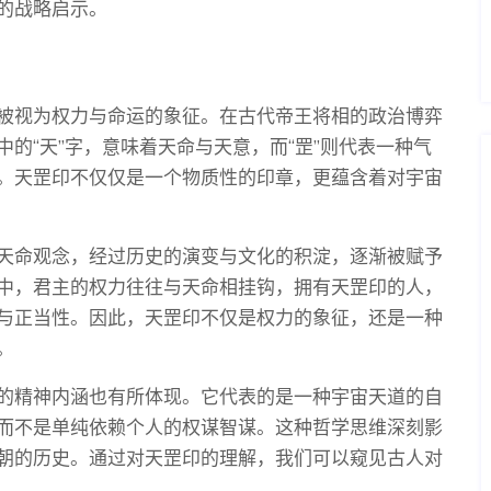
的战略启示。
被视为权力与命运的象征。在古代帝王将相的政治博弈
的“天”字，意味着天命与天意，而“罡”则代表一种气
。天罡印不仅仅是一个物质性的印章，更蕴含着对宇宙
天命观念，经过历史的演变与文化的积淀，逐渐被赋予
中，君主的权力往往与天命相挂钩，拥有天罡印的人，
与正当性。因此，天罡印不仅是权力的象征，还是一种
。
的精神内涵也有所体现。它代表的是一种宇宙天道的自
而不是单纯依赖个人的权谋智谋。这种哲学思维深刻影
朝的历史。通过对天罡印的理解，我们可以窥见古人对