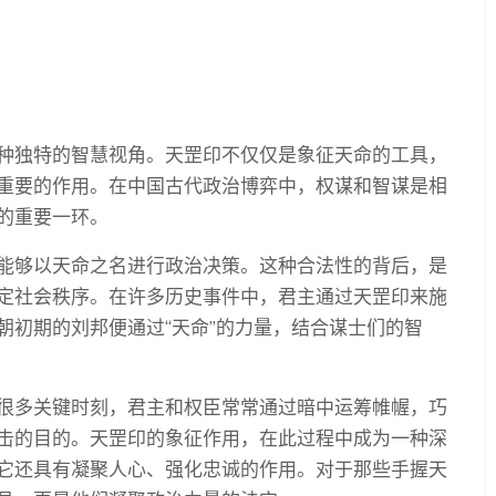
种独特的智慧视角。天罡印不仅仅是象征天命的工具，
重要的作用。在中国古代政治博弈中，权谋和智谋是相
的重要一环。
能够以天命之名进行政治决策。这种合法性的背后，是
定社会秩序。在许多历史事件中，君主通过天罡印来施
朝初期的刘邦便通过“天命”的力量，结合谋士们的智
很多关键时刻，君主和权臣常常通过暗中运筹帷幄，巧
击的目的。天罡印的象征作用，在此过程中成为一种深
它还具有凝聚人心、强化忠诚的作用。对于那些手握天